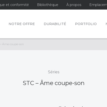
que et conformité
Bibliothèque
À propos
Emplacem
NOTRE OFFRE
DURABILITÉ
PORTFOLIO
 – Âme coupe-son
Séries
STC – Âme coupe-son