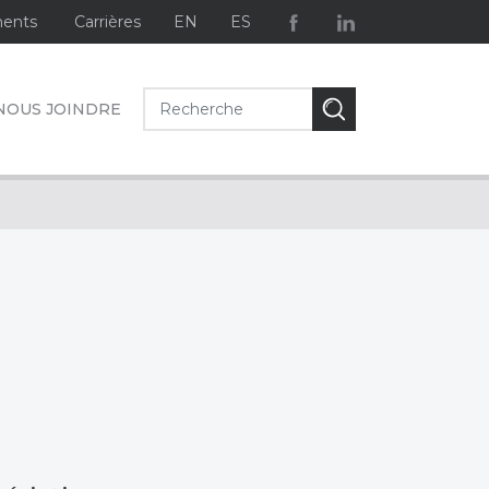
ents
Carrières
EN
ES
NOUS JOINDRE