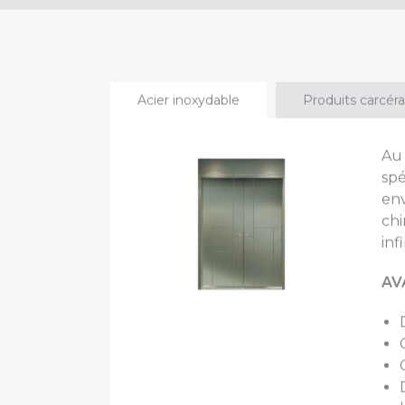
Acier inoxydable
Produits carcér
Au 
spé
env
chi
inf
AV