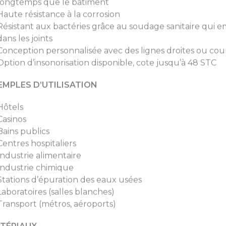
longtemps que le bâtiment
Haute résistance à la corrosion
Résistant aux bactéries grâce au soudage sanitaire qui 
dans les joints
Conception personnalisée avec des lignes droites ou cour
Option d’insonorisation disponible, cote jusqu’à 48 STC
EMPLES D’UTILISATION
Hôtels
Casinos
Bains publics
Centres hospitaliers
Industrie alimentaire
Industrie chimique
Stations d’épuration des eaux usées
Laboratoires (salles blanches)
Transport (métros, aéroports)